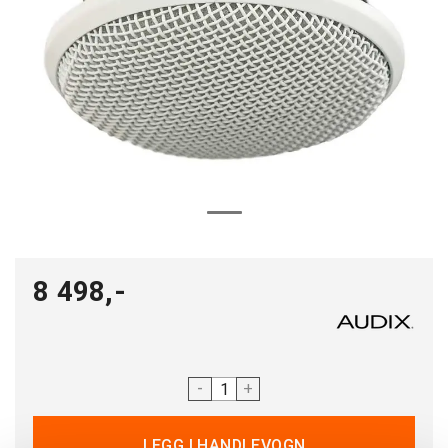
8 498,-
-
+