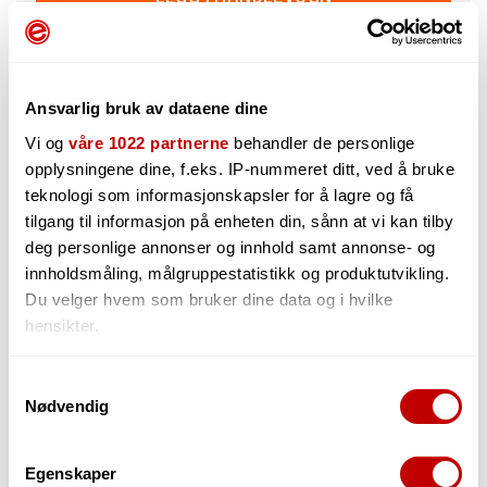
3
på lager i Grimstad
Kan sendes innen 24 timer (man-fre)
Ansvarlig bruk av dataene dine
Vi og
våre 1022 partnerne
behandler de personlige
opplysningene dine, f.eks. IP-nummeret ditt, ved å bruke
teknologi som informasjonskapsler for å lagre og få
tilgang til informasjon på enheten din, sånn at vi kan tilby
deg personlige annonser og innhold samt annonse- og
Beskrivelse
Spørsmål og Svar
innholdsmåling, målgruppestatistikk og produktutvikling.
Du velger hvem som bruker dine data og i hvilke
Produktteksten på denne varen er maskinoversatt. Trykk
her for å se originalspråk (engelsk).
hensikter.
M70 Flush Mount Condensator -mikrofonen er designet for
Hvis du gir oss lov, vil vi også gjerne:
Samtykkevalg
avstandsmiking. Funksjonene inkluderer en fullt integrert
Nødvendig
Innhente informasjon om den geografiske
forforsterker, en ekstremt høy følsomhetsvurdering på 38
millivolt og et lite fotavtrykk på bare 3 tommer i diameter.
beliggenheten din, som kan være nøyaktig innenfor
M70 -applikasjonene inkluderer videokonferanser,
flere meter
Egenskaper
fjernundervisning, sykehusrom, overvåking og
Identifisere enheten din ved å aktivt skanne den