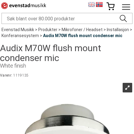
Evenstad Musikk
>
Produkter
>
Mikrofoner / Headset
>
Installasjon
>
Konferansesystem
>
Audix M70W flush mount condenser mic
Audix M70W flush mount
condenser mic
White finish
Varenr:
1119135