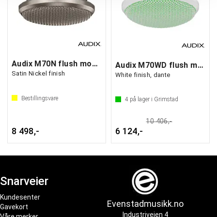
Audix M70N flush mount condenser mic
Audix M70WD flush mount condenser mic
Satin Nickel finish
White finish, dante
Bestillingsvare
4
på lager i Grimstad
10 406,-
8 498,-
6 124,-
Snarveier
Kundesenter
Evenstadmusikk.no
Gavekort
Industriveien 4
Våre merker