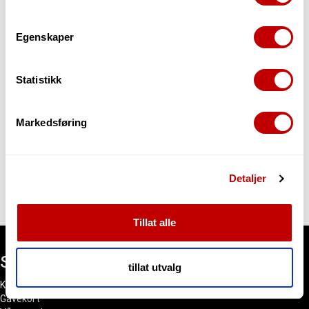
beliggenheten din, som kan være nøyaktig innenfor
Midlertidig utsolgt!
flere meter
Egenskaper
Send epost til
post@evenstadmusikk.no
for leveringstid
Identifisere enheten din ved å aktivt skanne den
for bestemte karakteristikker (fingeravtrykk)
Send meg mail når varen er på lager
Statistikk
Under
mer info
kan du lese om hvordan dine personlige
data behandles og hvordan du kan velge hvordan de skal
brukes. Du kan hele tiden endre eller trekke tilbake ditt
Markedsføring
samtykke fra erklæringen om informasjonskapsler.
Vi bruker informasjonskapsler for å gi innhold og
Beskrivelse
Spørsmål og Svar
Detaljer
annonser et personlig preg, for å levere sosiale
mediefunksjoner og for å analysere trafikken vår. Vi deler
dessuten informasjon om hvordan du bruker nettstedet
Tillat alle
vårt, med partnerne våre innen sosiale medier,
annonsering og analysearbeid, som kan kombinere den
Snarveier
med annen informasjon du har gjort tilgjengelig for dem,
tillat utvalg
eller som de har samlet inn gjennom din bruk av
Kundesenter
tjenestene deres.
Gavekort