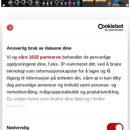
Ansvarlig bruk av dataene dine
Vi og
våre 1022 partnerne
behandler de personlige
opplysningene dine, f.eks. IP-nummeret ditt, ved å bruke
teknologi som informasjonskapsler for å lagre og få
44 786,-
tilgang til informasjon på enheten din, sånn at vi kan tilby
deg personlige annonser og innhold samt annonse- og
innholdsmåling, målgruppestatistikk og produktutvikling.
Du velger hvem som bruker dine data og i hvilke
hensikter.
-
+
Hvis du gir oss lov, vil vi også gjerne:
Samtykkevalg
Nødvendig
Innhente informasjon om den geografiske